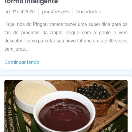
forma inteligente
em 17 set 2020
por
Redação
Variedades
Hoje, nós do Pingou vamos trazer uma super dica para os
fãs de produtos da Apple, segue com a gente e vem
descobrir como parcelar seu novo Iphone em até 30 vezes
sem juros, ...
Continuar lendo