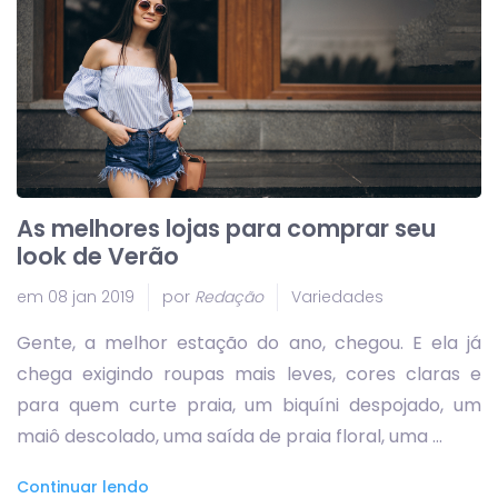
As melhores lojas para comprar seu
look de Verão
em 08 jan 2019
por
Redação
Variedades
Gente, a melhor estação do ano, chegou. E ela já
chega exigindo roupas mais leves, cores claras e
para quem curte praia, um biquíni despojado, um
maiô descolado, uma saída de praia floral, uma ...
Continuar lendo