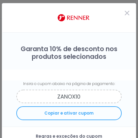
Garanta 10% de desconto nos
produtos selecionados
Insira o cupom abaixo na página de pagamento:
Compre na Lojas Renner e receba
Copiar e ativar cupom
9%
do seu dinheiro de volta
Regras e exceções do cupom