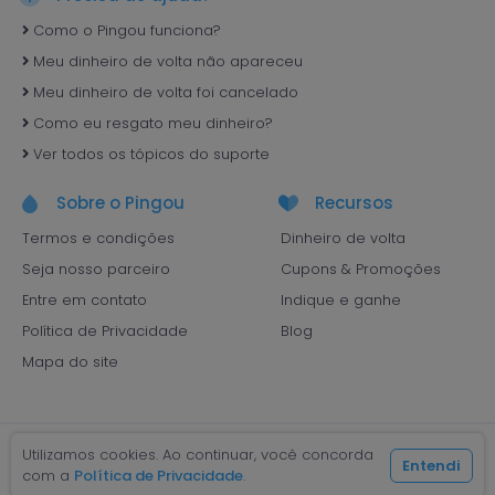
Como o Pingou funciona?
Meu dinheiro de volta não apareceu
Meu dinheiro de volta foi cancelado
Como eu resgato meu dinheiro?
Ver todos os tópicos do suporte
Sobre o Pingou
Recursos
Termos e condições
Dinheiro de volta
Seja nosso parceiro
Cupons & Promoções
Entre em contato
Indique e ganhe
Política de Privacidade
Blog
Mapa do site
Utilizamos cookies. Ao continuar, você concorda
Entendi
com a
Política de Privacidade
.
Pingou! Cashback - São Paulo, SP © 2026