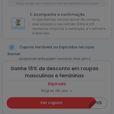
Trocar de aba sem finalizar a compra desativa o cashback
3. Acompanhe a confirmação
A Lojas Renner vai nos avisar da compra,
que vai para o seu extrato. Entre 4 a 8
semanas, a loja faz a validação, e o dinheiro
é liberado.
Cupons Instáveis ou Expirados na Lojas
Renner
(ocasionalmente podem funcionar, mas sem o
Cashback)
Ganhe 15% de desconto em roupas
masculinas e femininas
Expirado
Regras de uso
Ver cupom
RENNER15