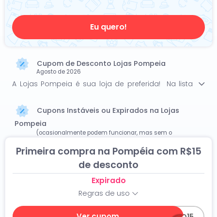
Eu quero!
Cupom de Desconto Lojas Pompeia
Agosto de 2026
A Lojas Pompeia é sua loja de preferida! Na lista
abaixo temos os melhores cupons e códigos da
Lojas Pompeia para você poupar ainda mais e
Cupons Instáveis ou Expirados na Lojas
garantir ótimos descontos. Economize pelo menos
Pompeia
15% com 0 de desconto e promocodes da Lojas
(ocasionalmente podem funcionar, mas sem o
Pompeia! Todas as promoções estão atualizadas
Cashback)
e válidas em Agosto de 2026.
Primeira compra na Pompéia com R$15
de desconto
Expirado
Regras de uso
Ver cupom
BEMVINDO15