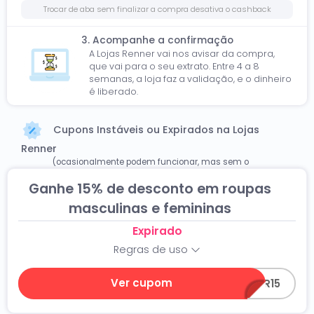
Trocar de aba sem finalizar a compra desativa o cashback
3. Acompanhe a confirmação
A Lojas Renner vai nos avisar da compra,
que vai para o seu extrato. Entre 4 a 8
semanas, a loja faz a validação, e o dinheiro
é liberado.
Cupons Instáveis ou Expirados na Lojas
Renner
(ocasionalmente podem funcionar, mas sem o
Cashback)
Ganhe 15% de desconto em roupas
masculinas e femininas
Expirado
Regras de uso
Ver cupom
RENNER15