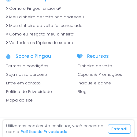
Como o Pingou funciona?
Meu dinheiro de volta não apareceu
Meu dinheiro de volta foi cancelado
Como eu resgato meu dinheiro?
Ver todos os tópicos do suporte
Sobre o Pingou
Recursos
Termos e condições
Dinheiro de volta
Seja nosso parceiro
Cupons & Promoções
Entre em contato
Indique e ganhe
Política de Privacidade
Blog
Mapa do site
Utilizamos cookies. Ao continuar, você concorda
Entendi
com a
Política de Privacidade
.
Pingou! Cashback - São Paulo, SP © 2026