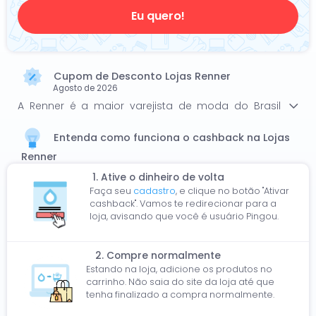
Eu quero!
Cupom de Desconto Lojas Renner
Agosto de 2026
A Renner é a maior varejista de moda do Brasil
com mais de 500 lojas em operação. . Na Renner,
além de vestuário feminino, masculino e infantil,
Entenda como funciona o cashback na Lojas
vecê encontra calçados, bolsas, acessórios, linha
Renner
esportiva, moda íntima, cintos, óculos, perfumaria
1. Ative o dinheiro de volta
e cosméticos e muito mais. Entre os mais
Faça seu
cadastro
, e clique no botão "Ativar
populares você encontra: blusas com preço baixo,
cashback". Vamos te redirecionar para a
vestidos e saias em promoção, calças pelo menor
loja, avisando que você é usuário Pingou.
preço, cupom para bermudas, perfume La Vie Est
Belle da Lancôme em oferta, Carolina Herrera 212
Sexy com desconto, tênis Via Marte barato e muito
2. Compre normalmente
mais. Por isso não esqueça: Você tem seu estilo, a
Estando na loja, adicione os produtos no
carrinho. Não saia do site da loja até que
Renner tem todos.
tenha finalizado a compra normalmente.