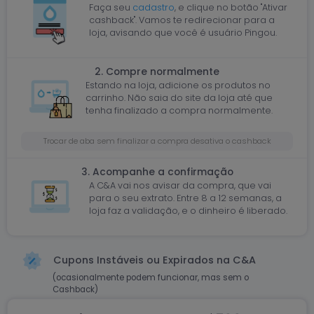
Faça seu
cadastro
, e clique no botão "Ativar
cashback". Vamos te redirecionar para a
loja, avisando que você é usuário Pingou.
2. Compre normalmente
Estando na loja, adicione os produtos no
carrinho. Não saia do site da loja até que
tenha finalizado a compra normalmente.
Trocar de aba sem finalizar a compra desativa o cashback
3. Acompanhe a confirmação
A C&A vai nos avisar da compra, que vai
para o seu extrato. Entre 8 a 12 semanas, a
loja faz a validação, e o dinheiro é liberado.
Cupons Instáveis ou Expirados na C&A
(ocasionalmente podem funcionar, mas sem o
Cashback)