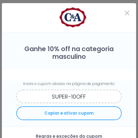
Ganhe 10% off na categoria
masculino
Insira o cupom abaixo na página de pagamento:
Compre na C&A e receba
3%
do
Copiar e ativar cupom
seu dinheiro de volta
Regras e exceções do cupom