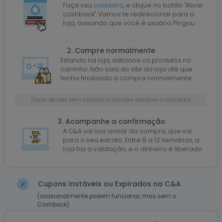
Faça seu
cadastro
, e clique no botão "Ativar
cashback". Vamos te redirecionar para a
loja, avisando que você é usuário Pingou.
2. Compre normalmente
Estando na loja, adicione os produtos no
carrinho. Não saia do site da loja até que
tenha finalizado a compra normalmente.
Trocar de aba sem finalizar a compra desativa o cashback
3. Acompanhe a confirmação
A C&A vai nos avisar da compra, que vai
para o seu extrato. Entre 8 a 12 semanas, a
loja faz a validação, e o dinheiro é liberado.
Cupons Instáveis ou Expirados na C&A
(ocasionalmente podem funcionar, mas sem o
Cashback)