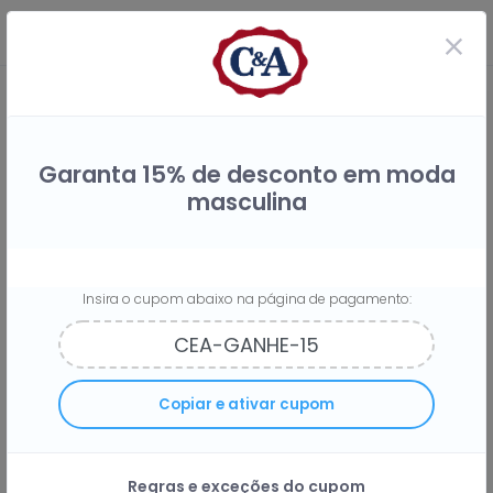
Garanta 15% de desconto em moda
masculina
Insira o cupom abaixo na página de pagamento:
Compre na C&A e receba
3%
do
Copiar e ativar cupom
seu dinheiro de volta
Regras e exceções do cupom