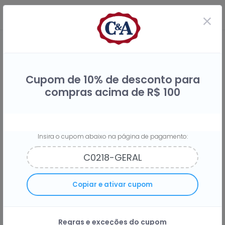
Cupom de 10% de desconto para
compras acima de R$ 100
Insira o cupom abaixo na página de pagamento:
Compre na C&A e receba
3%
do
Copiar e ativar cupom
seu dinheiro de volta
Regras e exceções do cupom