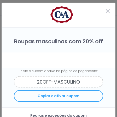
Roupas masculinas com 20% off
Insira o cupom abaixo na página de pagamento:
Compre na C&A e receba
3%
do
Copiar e ativar cupom
seu dinheiro de volta
Regras e exceções do cupom