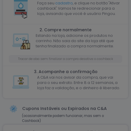
Faça seu
cadastro
, e clique no botão "Ativar
cashback". Vamos te redirecionar para a
loja, avisando que você é usuário Pingou.
2. Compre normalmente
Estando na loja, adicione os produtos no
carrinho. Não saia do site da loja até que
tenha finalizado a compra normalmente.
Trocar de aba sem finalizar a compra desativa o cashback
3. Acompanhe a confirmação
A C&A vai nos avisar da compra, que vai
para o seu extrato. Entre 8 a 12 semanas, a
loja faz a validação, e o dinheiro é liberado.
Cupons Instáveis ou Expirados na C&A
(ocasionalmente podem funcionar, mas sem o
Cashback)