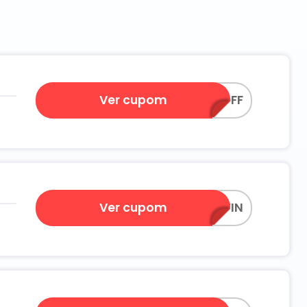
gosto de 2026.
Ver cupom
GANHE15OFF
9
Ver cupom
20PRESENTEAWIN