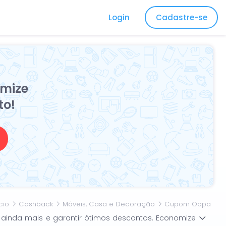
Login
Cadastre-se
mize
to!
ício
Cashback
Móveis, Casa e Decoração
Cupom Oppa
 ainda mais e garantir ótimos descontos. Economize