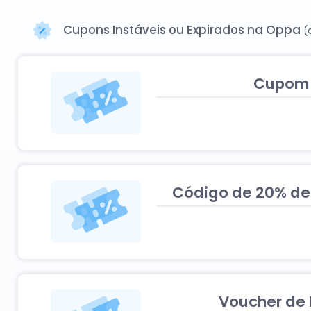
pelo menos 15% com 0 de desconto e promocodes da O
Cupons Instáveis ou Expirados na Oppa
(
Cupom 
Código de 20% de
Voucher de