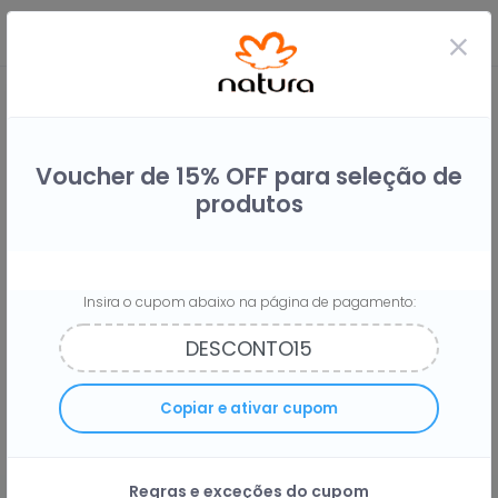
Voucher de 15% OFF para seleção de
produtos
Insira o cupom abaixo na página de pagamento:
Compre na Natura e receba
4%
Copiar e ativar cupom
do seu dinheiro de volta
Regras e exceções do cupom