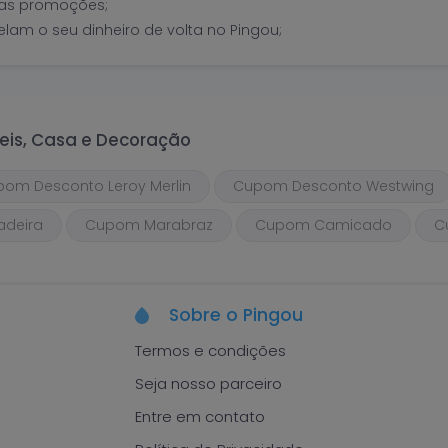
ras promoções;
am o seu dinheiro de volta no Pingou;
eis, Casa e Decoração
om Desconto Leroy Merlin
Cupom Desconto Westwing
deira
Cupom Marabraz
Cupom Camicado
C
Sobre o Pingou
Termos e condições
Seja nosso parceiro
Entre em contato