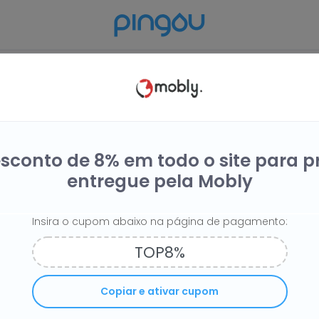
Compre na Mobly e receba
do seu dinheiro de volta
sconto de 8% em todo o site para 
entregue pela Mobly
Eu quero!
Insira o cupom abaixo na página de pagamento:
Iní
Copiar e ativar cupom
 . A loja oferece os seus produtos por ambientes: quarto, co