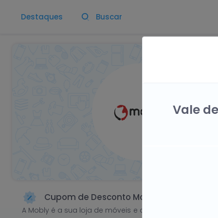
Destaques
Buscar
Vale de
Cupom de Desconto Mobly
Agosto de 2026
A Mobly é a sua loja de móveis e artigos de decoração.