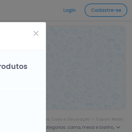
Login
Cadastre-se
2,5%
produtos
cio
Cashback
Móveis, Casa e Decoração
Cupom Mobly
zinha e banheiro; por categorias: cama, mesa e banho,