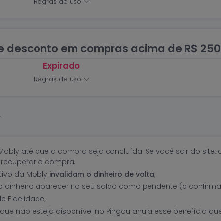
Regras de uso
e desconto em compras acima de R$ 250
Expirado
Regras de uso
y
 Mobly até que a compra seja concluída. Se você sair do site, 
l recuperar a compra.
tivo da Mobly
invalidam o dinheiro de volta
;
 o dinheiro aparecer no seu saldo como pendente (a confirma
e Fidelidade;
que não esteja disponível no Pingou anula esse benefício qu