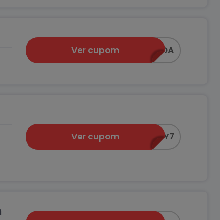
Ver cupom
150LIQUIDA
Ver cupom
MOBLY7
m