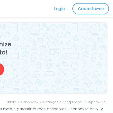
Login
Cadastre-se
mize
to!
Início
Cashback
Crianças e Brinquedos
Cupom Klin
da mais e garantir ótimos descontos. Economize pelo