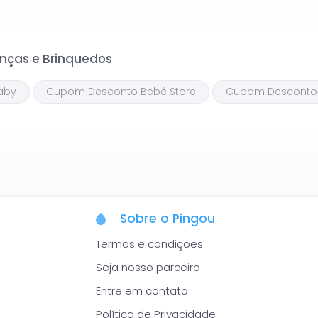
odas as promoções estão atualizadas e válidas em Agosto 
anças e Brinquedos
aby
Cupom Desconto Bebê Store
Cupom Desconto
Sobre o Pingou
Termos e condições
Seja nosso parceiro
Entre em contato
Política de Privacidade