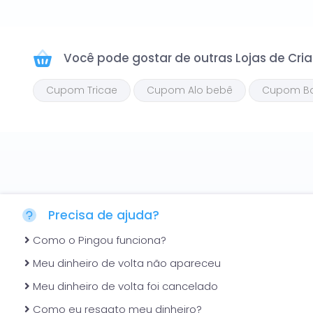
menos 15% com 0 de desconto e promocodes da Klin! T
Você pode gostar de outras
Lojas de Cri
Cupom Tricae
Cupom Alo bebê
Cupom B
Precisa de ajuda?
Como o Pingou funciona?
Meu dinheiro de volta não apareceu
Meu dinheiro de volta foi cancelado
Como eu resgato meu dinheiro?