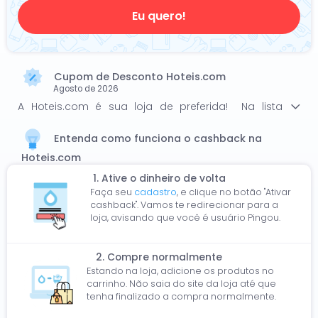
Eu quero!
Cupom de Desconto Hoteis.com
Agosto de 2026
A Hoteis.com é sua loja de preferida! Na lista
abaixo temos os melhores cupons e códigos da
Hoteis.com para você poupar ainda mais e
Entenda como funciona o cashback na
garantir ótimos descontos. Economize pelo menos
Hoteis.com
15% com 0 de desconto e promocodes da
1. Ative o dinheiro de volta
Hoteis.com! Todas as promoções estão
Faça seu
cadastro
, e clique no botão "Ativar
atualizadas e válidas em Agosto de 2026.
cashback". Vamos te redirecionar para a
loja, avisando que você é usuário Pingou.
2. Compre normalmente
Estando na loja, adicione os produtos no
carrinho. Não saia do site da loja até que
tenha finalizado a compra normalmente.