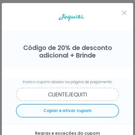
Código de 20% de desconto
adicional + Brinde
Insira o cupom abaixo na página de pagamento:
Compre na Jequiti e economize
Copiar e ativar cupom
com cupons de desconto!
Regras e exceções do cupom