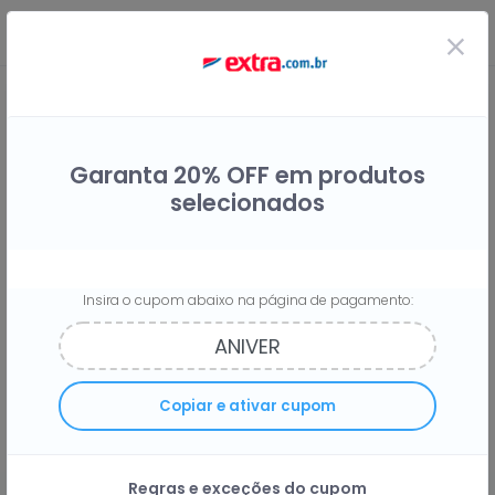
Garanta 20% OFF em produtos
selecionados
Insira o cupom abaixo na página de pagamento:
Compre na Extra e receba
3%
do
Copiar e ativar cupom
seu dinheiro de volta
Regras e exceções do cupom