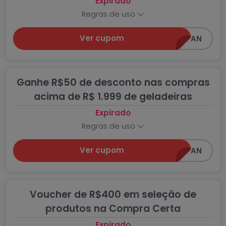
Expirado
Regras de uso
Ver cupom
PRIMEIRACOMPRA50CCAWIN_AN
Ganhe R$50 de desconto nas compras
acima de R$ 1.999 de geladeiras
Expirado
Regras de uso
Ver cupom
GELADEIRA50AWIN_AN
Voucher de R$400 em seleção de
produtos na Compra Certa
Expirado