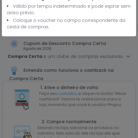
Válido por tempo indeterminado e pode expirar sem
aviso prévio.
Eu quero!
Coloque o voucher no campo correspondente da
cesta de compras.
Cupom de Desconto Compra Certa
Agosto de 2026
Compra Certa
é um clube de compras exclusivas
para clientes e funcionários de empresas
parceiras, com descontos em
Entenda como funciona o cashback na
produtos
Brastemp, Consul e KitchenAid
direto
Compra Certa
da fábrica e com ofertas garantidas.
1. Ative o dinheiro de volta
Faça seu
cadastro
, e clique no botão "Ativar
cashback". Vamos te redirecionar para a
loja, avisando que você é usuário Pingou.
2. Compre normalmente
Estando na loja, adicione os produtos no
carrinho. Não saia do site da loja até que