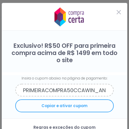
Exclusivo! R$50 OFF para primeira
compra acima de R$ 1499 em todo
o site
Insira o cupom abaixo na página de pagamento:
Compre na Compra Certa e
Copiar e ativar cupom
receba
2%
do seu dinheiro de
volta
Regras e exceções do cupom