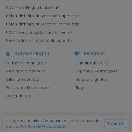
Como o Pingou funciona?
Meu dinheiro de volta não apareceu
Meu dinheiro de volta foi cancelado
Como eu resgato meu dinheiro?
Ver todos os tópicos do suporte
Sobre o Pingou
Recursos
Termos e condições
Dinheiro de volta
Seja nosso parceiro
Cupons & Promoções
Entre em contato
Indique e ganhe
Política de Privacidade
Blog
Mapa do site
Utilizamos cookies. Ao continuar, você concorda
Entendi
com a
Política de Privacidade
.
Pingou! Cashback - São Paulo, SP © 2026