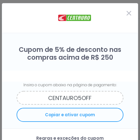
Cupom de 5% de desconto nas
compras acima de R$ 250
Insira o cupom abaixo na página de pagamento:
Compre na Centauro e receba
6%
Copiar e ativar cupom
do seu dinheiro de volta
Regras e exceções do cupom