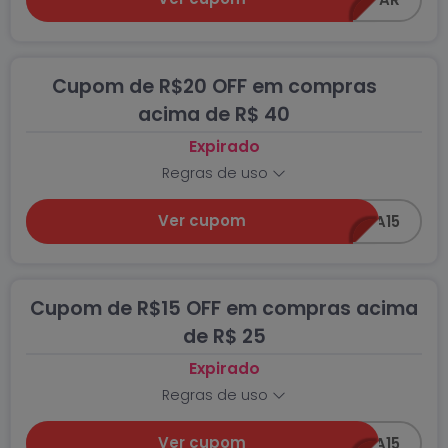
Consul, Electrolux e Brastemp. Na Americanas você
também encontra produtos de moda, beleza e
perfumaria, móveis e games das melhores marcas
e com os menores preços. Além disso, aderindo
Cupom de R$20 OFF em compras
ao programa
Americas Prime
você ganha frete
acima de R$ 40
grátis em todos os produtos com o selo
Prime
.
Expirado
Regras de uso
Ver cupom
PEGA15
Cupom de R$15 OFF em compras acima
de R$ 25
Expirado
Regras de uso
Ver cupom
PEGA15