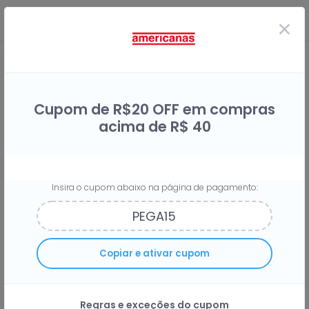
Cupom de R$20 OFF em compras
acima de R$ 40
Insira o cupom abaixo na página de pagamento:
Compre na Americanas e
Copiar e ativar cupom
economize
com cupons de
desconto!
Regras e exceções do cupom